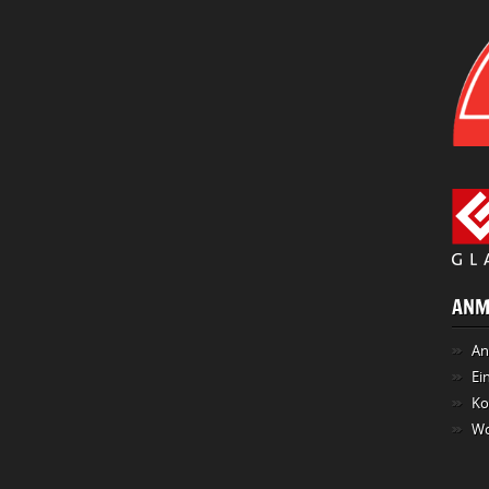
ANM
An
Ei
Ko
Wo