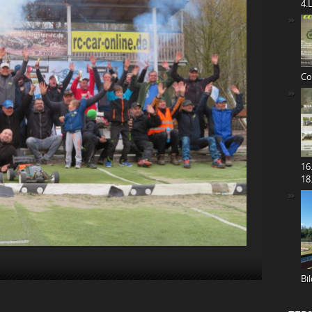
4.
Co
16
18
Bi