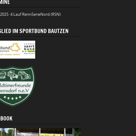
MINE
.2025 4.Lauf RennSerieNord (RSN)
GLIED IM SPORTBUND BAUTZEN
EBOOK